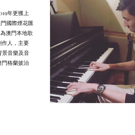
19年更獲上
澳門國際煙花匯
，為澳門本地歌
創作人，主要
作背景音樂及音
澳門格蘭披治