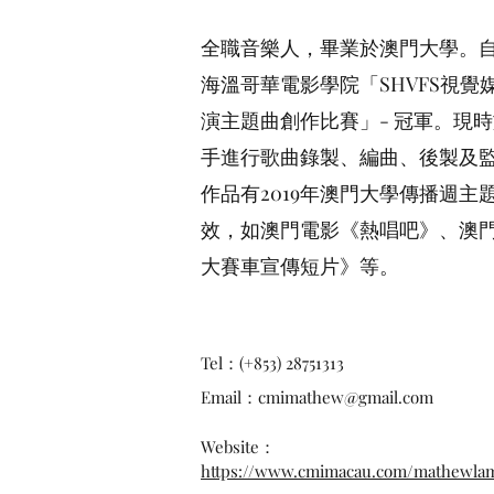
全職音樂人，畢業於澳門大學。自
海溫哥華電影學院「SHVFS視覺
演主題曲創作比賽」- 冠軍。現
手進行歌曲錄製、編曲、後製及監
作品有2019年澳門大學傳播週主題
效，如澳門電影《熱唱吧》、澳門
大賽車宣傳短片》等。
Tel：(+853) 28751313
Email：
cmimathew@gmail.com
Website：
https://www.cmimacau.com/mathewla