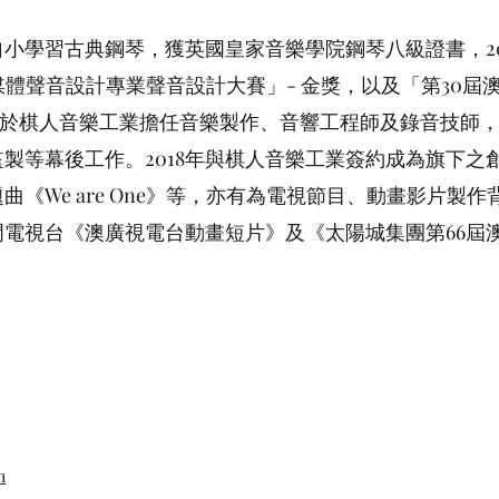
小學習古典鋼琴，獲英國皇家音樂學院鋼琴八級證書，20
媒體聲音設計專業聲音設計大賽」- 金獎，以及「第30屆
時於棋人音樂工業擔任音樂製作、音響工程師及錄音技師
製等幕後工作。2018年與棋人音樂工業簽約成為旗下之
曲《We are One》等，亦有為電視節目、動畫影片製
電視台《澳廣視電台動畫短片》及《太陽城集團第66屆
m