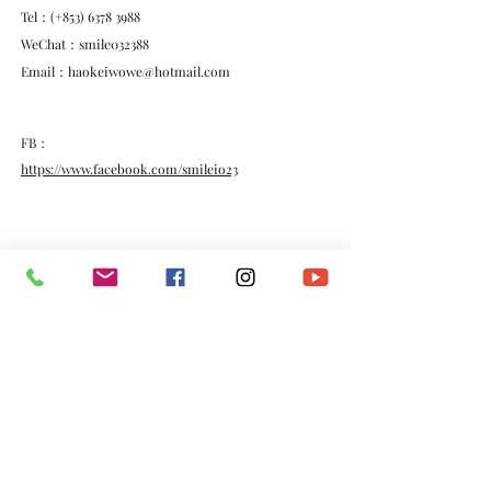
Tel：(+853)
6378 3988
WeChat：smile032388
Email：
haokeiwowe@hotmail.com
FB：
https://www.facebook.com/smileio23