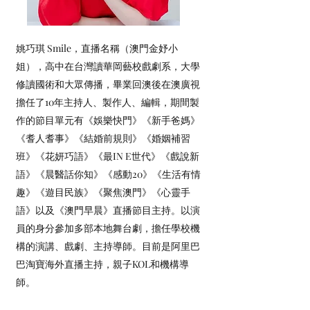
姚巧琪 Smile，直播名稱（澳門金妤小
姐），高中在台灣讀華岡藝校戲劇系，大學
修讀國術和大眾傳播，畢業回澳後在澳廣視
擔任了10年主持人、製作人、編輯，期間製
作的節目單元有《娛樂快門》《新手爸媽》
《耆人耆事》《結婚前規則》《婚姻補習
班》《花妍巧語》《最IN E世代》《戲說新
語》《晨醫話你知》《感動20》《生活有情
趣》《遊目民族》《聚焦澳門》《心靈手
語》以及《澳門早晨》直播節目主持。以演
員的身分參加多部本地舞台劇，擔任學校機
構的演講、戲劇、主持導師。目前是阿里巴
巴淘寶海外直播主持，親子KOL和機構導
師。