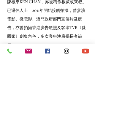
陳根來KEN CHAN，亦被稱作根叔或來叔。
已退休人士，2011年開始接觸拍攝，曾參演
電影、微電影、澳門政府部門宣傳片及廣
告，亦曾拍攝香港廣告硬照及客串TVB《愛
回家》劇集角色，多次客串澳廣視長者節
目。
*​以上資料由澳門演藝人協會會員提供。
​電話：
(+853)
6665 0473
​電郵：
macau.artistes@gmail.com
©2020 by 澳門演藝人協會Macau Artistes Association.