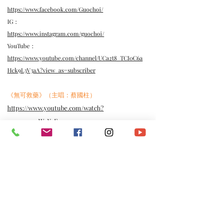
https://www.facebook.com/Guochoi/
IG：
https://www.instagram.com/guochoi/
YouTube：
https://www.youtube.com/channel/UCa2t8_TCI0C6a
Hck9L3V3aA?view_as=subscriber
《無可救藥》（主唱：蔡國柱）
https://www.youtube.com/watch?
v=em7mopWzXzE
《所謂成長》（主唱：蔡國柱）
https://www.youtube.com/watch?
v=1pfkTb1F9BI
《褪色》（主唱：蔡國柱）
https://www.youtube.com/watch?
v=2asORJWBxvY
《怪我》（主唱：蔡國柱）