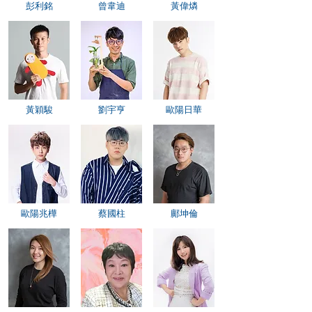
彭利銘
曾韋迪
黃偉燐
黃穎駿
劉宇亨
歐陽日華
歐陽兆樺
蔡國柱
鄺坤倫