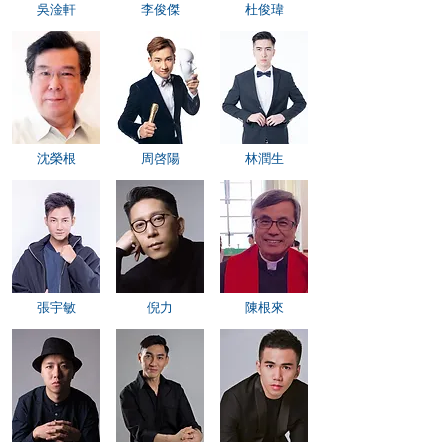
吳淦軒
李俊傑
杜俊瑋
沈榮根
周啓陽
林潤生
​張宇敏
倪力
​陳根來