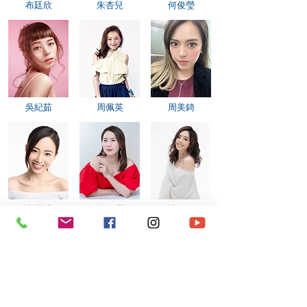
布廷欣
​​朱杏兒
何俊瑩
吳紀茹
周佩英
周美錡
邱國晴
姚巧琪
祖絲