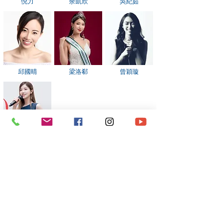
倪力
余凱欣
吳紀茹
邱國晴
梁洛郗
曾穎璇
蔡潔怡
*​以上資料由《澳門演藝人協會》會員提供。
​電話：
(+853)
6665 0473
​電郵：
macau.artistes@gmail.com
©2020 by 澳門演藝人協會Macau Artistes Association.