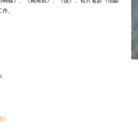
的蝴蝶》、《獨角獸》、《償》、長片電影《情斷
工作。
u
欣)