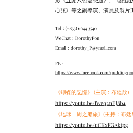
影《五顏六色愛戀過》、《記憶
心弦》等之副導演、演員及製片
Tel：(+853) 6644 3540
WeChat：DorothyPou
Email：
dorothy_P@ymail.com
FB：
https://www.facebook.com/puddingpo
《蝴蝶的記憶》 (主演：布
廷欣)
https://youtu.be/fweq2nEJ8b4
《地球一周之船旅》
(主持：布
廷
https://youtu.be/uCKxFGAktpg