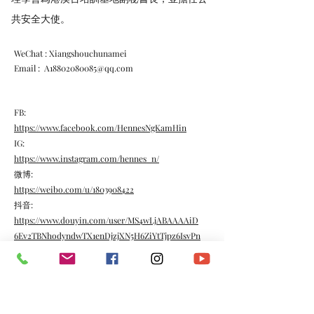
共安全大使。
WeChat : Xiangshouchunamei
Email :
A18802080085@qq.com
FB:
https://www.facebook.com/HennesNgKamHin
IG:
https://www.instagram.com/hennes_n/
微博:
https://weibo.com/u/1803908422
抖音:
https://www.douyin.com/user/MS4wLjABAAAAiD
6Ev2TBNhodyndwTX1enDjzjXN5H6ZiYtTjpz6IsvPn
x8x7FnvASr131qd2WBtd?showTab=like
小紅書:
https://www.xiaohongshu.com/user/profile/5f1564e
60000000001005a7f
Bilibili: