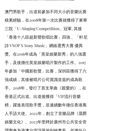
澳門男歌手，出道前參加不同大小的音樂比賽
積累經驗，在2008年第一次比賽就獲得了東華
三院「U-Singing Competition」冠軍, 其後
「香港〸八區超新聲歌唱比賽」四強 、「軒尼
詩 VSOP X Sony Music」網絡選秀大賽 優異
獎。在2016年成為「英皇娛樂新秀」的八強選
手，及後擔任英皇娛樂唱片製作的工作。2017
年參加「中國新歌聲」比賽，深圳區獲得了六
強成績，其後被唱片公司賞識並簽約成為歌
手。2018年，發行了首支單曲《親愛的》，在
香港正式出道。出道後獲得「VIP流行音樂
榜」躍進表現歌手獎，並連續數年擔任香港萬
人手語大使。2022年，創立了音樂品牌《晨爵
娛樂文化》。2023年受聘於廣州市公共安全管
理學會為港澳台培訓基地副秘書長，並擔任公