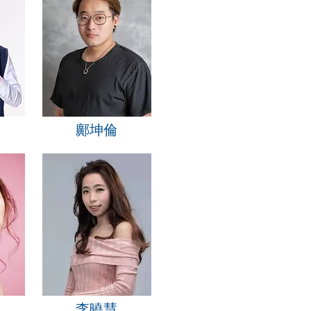
鄺坤倫
李曉慧