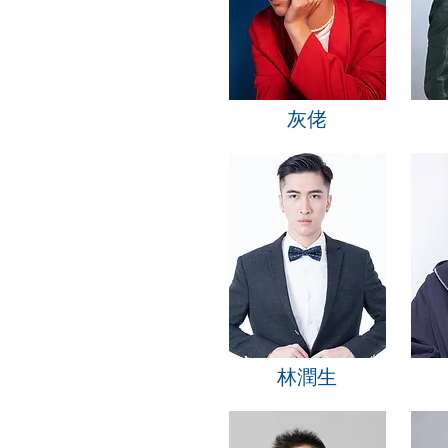
灰佬
林潤生