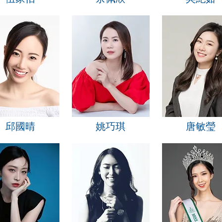
邱國晴
姚巧琪
唐敏瑩