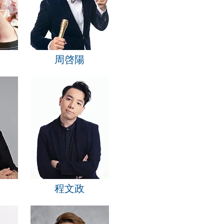
周啓陽
程文政