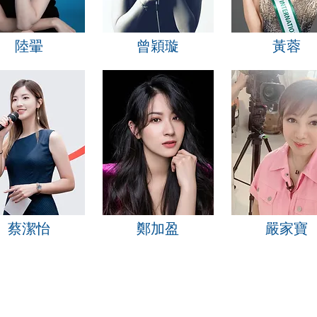
陸翬
曾穎璇
黃蓉
蔡潔怡
鄭加盈
嚴家寶