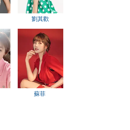
劉其歡
蘇菲