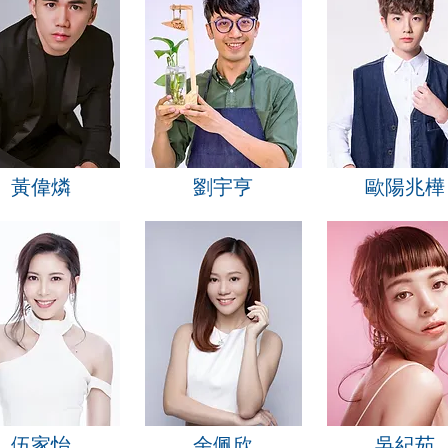
黃偉燐
劉宇亨
歐陽兆樺
伍家怡
余佩欣
吳紀茹