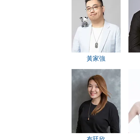
黃家強
布廷欣