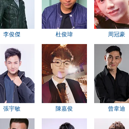
李俊傑
杜俊瑋
周冠豪
張宇敏
陳嘉俊
曾韋迪